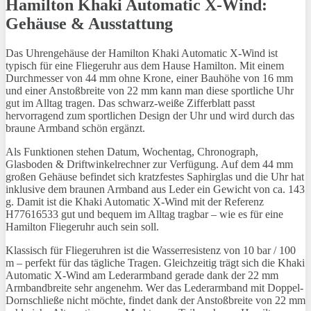
Hamilton Khaki Automatic X-Wind:
Gehäuse & Ausstattung
Das Uhrengehäuse der Hamilton Khaki Automatic X-Wind ist
typisch für eine Fliegeruhr aus dem Hause Hamilton. Mit einem
Durchmesser von 44 mm ohne Krone, einer Bauhöhe von 16 mm
und einer Anstoßbreite von 22 mm kann man diese sportliche Uhr
gut im Alltag tragen. Das schwarz-weiße Zifferblatt passt
hervorragend zum sportlichen Design der Uhr und wird durch das
braune Armband schön ergänzt.
Als Funktionen stehen Datum, Wochentag, Chronograph,
Glasboden & Driftwinkelrechner zur Verfügung. Auf dem 44 mm
großen Gehäuse befindet sich kratzfestes Saphirglas und die Uhr hat
inklusive dem braunen Armband aus Leder ein Gewicht von ca. 143
g. Damit ist die Khaki Automatic X-Wind mit der Referenz
H77616533 gut und bequem im Alltag tragbar – wie es für eine
Hamilton Fliegeruhr auch sein soll.
Klassisch für Fliegeruhren ist die Wasserresistenz von 10 bar / 100
m – perfekt für das tägliche Tragen. Gleichzeitig trägt sich die Khaki
Automatic X-Wind am Lederarmband gerade dank der 22 mm
Armbandbreite sehr angenehm. Wer das Lederarmband mit Doppel-
Dornschließe nicht möchte, findet dank der Anstoßbreite von 22 mm