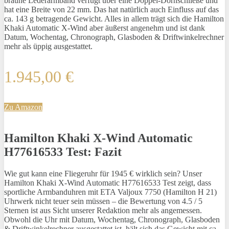
braune Lederarmband verfügt über eine Doppel-Dornschließe und
hat eine Breite von 22 mm. Das hat natürlich auch Einfluss auf das
ca. 143 g betragende Gewicht. Alles in allem trägt sich die Hamilton
Khaki Automatic X-Wind aber äußerst angenehm und ist dank
Datum, Wochentag, Chronograph, Glasboden & Driftwinkelrechner
mehr als üppig ausgestattet.
1.945,00 €
Zu Amazon
Hamilton Khaki X-Wind Automatic
H77616533 Test: Fazit
Wie gut kann eine Fliegeruhr für 1945 € wirklich sein? Unser
Hamilton Khaki X-Wind Automatic H77616533 Test zeigt, dass
sportliche Armbanduhren mit ETA Valjoux 7750 (Hamilton H 21)
Uhrwerk nicht teuer sein müssen – die Bewertung von 4.5 / 5
Sternen ist aus Sicht unserer Redaktion mehr als angemessen.
Obwohl die Uhr mit Datum, Wochentag, Chronograph, Glasboden
& Driftwinkelrechner ausgestattet ist, hält sich das Gewicht mit ca.