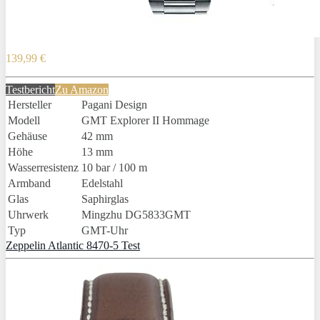
139,99 €
Testbericht
Zu Amazon
Hersteller
Pagani Design
Modell
GMT Explorer II Hommage
Gehäuse
42 mm
Höhe
13 mm
Wasserresistenz
10 bar / 100 m
Armband
Edelstahl
Glas
Saphirglas
Uhrwerk
Mingzhu DG5833GMT
Typ
GMT-Uhr
Zeppelin Atlantic 8470-5 Test