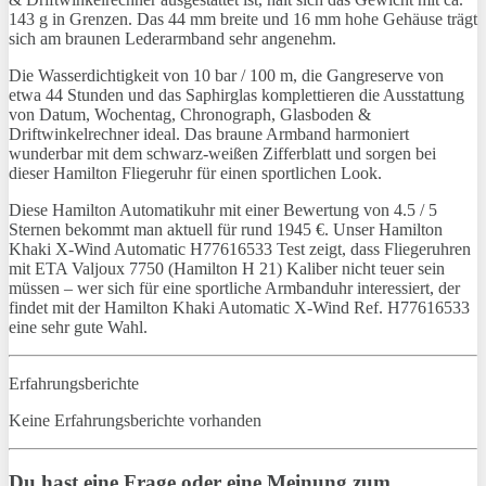
143 g in Grenzen. Das 44 mm breite und 16 mm hohe Gehäuse trägt
sich am braunen Lederarmband sehr angenehm.
Die Wasserdichtigkeit von 10 bar / 100 m, die Gangreserve von
etwa 44 Stunden und das Saphirglas komplettieren die Ausstattung
von Datum, Wochentag, Chronograph, Glasboden &
Driftwinkelrechner ideal. Das braune Armband harmoniert
wunderbar mit dem schwarz-weißen Zifferblatt und sorgen bei
dieser Hamilton Fliegeruhr für einen sportlichen Look.
Diese Hamilton Automatikuhr mit einer Bewertung von 4.5 / 5
Sternen bekommt man aktuell für rund 1945 €. Unser Hamilton
Khaki X-Wind Automatic H77616533 Test zeigt, dass Fliegeruhren
mit ETA Valjoux 7750 (Hamilton H 21) Kaliber nicht teuer sein
müssen – wer sich für eine sportliche Armbanduhr interessiert, der
findet mit der Hamilton Khaki Automatic X-Wind Ref. H77616533
eine sehr gute Wahl.
Erfahrungsberichte
Keine Erfahrungsberichte vorhanden
Du hast eine Frage oder eine Meinung zum