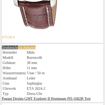
679,00 €
Testbericht
Zu Amazon
Hersteller
Mido
Modell
Baroncelli
Gehäuse
38 mm
Höhe
11 mm
Wasserresistenz
5 bar / 50 m
Armband
Leder
Glas
Saphirglas
Uhrwerk
ETA 2824-2
Typ
Dress-Uhr
Pagani Design GMT Explorer II Hommage PD-1682B Test