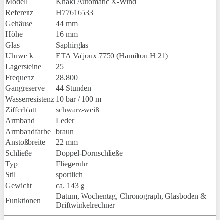
Modell
Khaki Automatic X-Wind
Referenz
H77616533
Gehäuse
44 mm
Höhe
16 mm
Glas
Saphirglas
Uhrwerk
ETA Valjoux 7750 (Hamilton H 21)
Lagersteine
25
Frequenz
28.800
Gangreserve
44 Stunden
Wasserresistenz
10 bar / 100 m
Zifferblatt
schwarz-weiß
Armband
Leder
Armbandfarbe
braun
Anstoßbreite
22 mm
Schließe
Doppel-Dornschließe
Typ
Fliegeruhr
Stil
sportlich
Gewicht
ca. 143 g
Datum, Wochentag, Chronograph, Glasboden &
Funktionen
Driftwinkelrechner