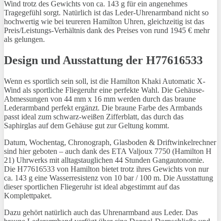
Wind trotz des Gewichts von ca. 143 g für ein angenehmes
Tragegefühl sorgt. Natürlich ist das Leder-Uhrenarmband nicht so
hochwertig wie bei teureren Hamilton Uhren, gleichzeitig ist das
Preis/Leistungs-Verhältnis dank des Preises von rund 1945 € mehr
als gelungen.
Design und Ausstattung der H77616533
Wenn es sportlich sein soll, ist die Hamilton Khaki Automatic X-
Wind als sportliche Fliegeruhr eine perfekte Wahl. Die Gehäuse-
Abmessungen von 44 mm x 16 mm werden durch das braune
Lederarmband perfekt ergänzt. Die braune Farbe des Armbands
passt ideal zum schwarz-weißen Zifferblatt, das durch das
Saphirglas auf dem Gehäuse gut zur Geltung kommt.
Datum, Wochentag, Chronograph, Glasboden & Driftwinkelrechner
sind hier geboten – auch dank des ETA Valjoux 7750 (Hamilton H
21) Uhrwerks mit alltagstauglichen 44 Stunden Gangautonomie.
Die H77616533 von Hamilton bietet trotz ihres Gewichts von nur
ca. 143 g eine Wasserresistenz von 10 bar / 100 m. Die Ausstattung
dieser sportlichen Fliegeruhr ist ideal abgestimmt auf das
Komplettpaket.
Dazu gehört natürlich auch das Uhrenarmband aus Leder. Das