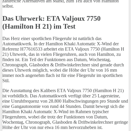
zahlreiche Alternativen am Markt, zum Teil auch von Hamilton
selbst.
Das Uhrwerk: ETA Valjoux 7750
(Hamilton H 21) im Test
Das Herz einer sportlichen Fliegeruhr ist natürlich das
Automatikwerk. In der Hamilton Khaki Automatic X-Wind der
Referenz H77616533 arbeitet ein ETA Valjoux 7750 (Hamilton H
21) Uhrwerk, das in vielen Fliegeruhren, auch von Hamilton, zu
finden ist. Ein Teil der Funktionen aus Datum, Wochentag,
Chronograph, Glasboden & Driftwinkelrechner sind gerade durch
dieses Uhrwerk möglich, wobei die Höhe der Uhr von 16 mm
immer noch angenehm flach ist für eine Fliegeruhr im sportlichen
Stil.
Die Ausstattung des Kalibers ETA Valjoux 7750 (Hamilton H 21)
ist vorbildlich. Das Automatikwerk verfügt über 25 Lagersteine,
eine Unruhfrequenz von 28.800 Halbschwingungen pro Stunde und
eine Gangautonomie von rund 44 Stunden. Damit bewegt sich die
Hamilton Khaki Automatic X-Wind im Rahmen typischer
Fliegeruhren, wobei die trotz der Funktionen von Datum,
Wochentag, Chronograph, Glasboden & Driftwinkelrechner geringe
Höhe der Uhr von nur etwa 16 mm hervorzuheben ist.