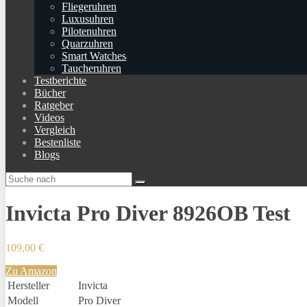
Fliegeruhren
Luxusuhren
Pilotenuhren
Quarzuhren
Smart Watches
Taucheruhren
Testberichte
Bücher
Ratgeber
Videos
Vergleich
Bestenliste
Blogs
Invicta Pro Diver 8926OB Test
109,00 €
Zu Amazon
Hersteller
Invicta
Modell
Pro Diver