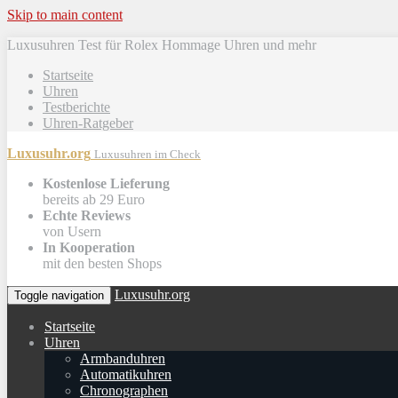
Skip to main content
Luxusuhren Test für Rolex Hommage Uhren und mehr
Startseite
Uhren
Testberichte
Uhren-Ratgeber
Luxusuhr.org
Luxusuhren im Check
Kostenlose Lieferung
bereits ab 29 Euro
Echte Reviews
von Usern
In Kooperation
mit den besten Shops
Luxusuhr.org
Toggle navigation
Startseite
Uhren
Armbanduhren
Automatikuhren
Chronographen