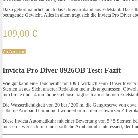
Dazu gehört natürlich auch das Uhrenarmband aus Edelstahl. Das silbe
betragende Gewicht. Alles in allem trägt sich die Invicta Pro Diver 
109,00 €
Zu Amazon
Invicta Pro Diver 8926OB Test: Fazit
Wie gut kann eine Taucheruhr für 109 € wirklich sein? Unser Invict
Sternen ist aus Sicht unserer Redaktion mehr als angemessen. Obwohl 
mm breite und 14 mm hohe Gehäuse trägt sich am silbernen Edelsta
Die Wasserdichtigkeit von 20 bar / 200 m, die Gangreserve von etwa 
silberne Armband harmoniert wunderbar mit dem schwarzen Zifferblatt
Diese Invicta Automatikuhr mit einer Bewertung von 5 / 5 Sternen be
müssen – wer sich für eine sportliche Armbanduhr interessiert, der fi