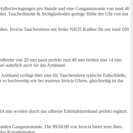
00 Halbschwingungen pro Stunde und eine Gangautonomie von rund 40
ttel, Taucherlünette & Sichtglasboden geringe Höhe der Uhr von nur
lten. Invicta Taucheruhren mit Seiko NH35 Kaliber für nur rund 109
bandbreite von 20 mm passt perfekt zum 40 mm breiten und 14 mm
bei natürlich auch für das Armband.
as Armband verfügt über eine für Taucheruhren typische Faltschließe,
so hochwertig wie bei teureren Invicta Uhren, gleichzeitig ist das
 14 mm werden durch das silberne Edelstahlarmband perfekt ergänzt.
.
tunden Gangautonomie. Die 8926OB von Invicta bietet trotz ihres
 das Komplettpaket.