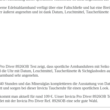
rne Edelstahlarmband verfügt über eine Faltschließe und hat eine Brei
aber äußerst angenehm und ist dank Datum, Leuchtmittel, Taucherlünette
a Pro Diver 8926OB Test zeigt, dass sportliche Armbanduhren mit Seik
die Uhr mit Datum, Leuchtmittel, Taucherlünette & Sichtglasboden ausg
hlarmband sehr angenehm.
40 Stunden und das Mineralglas komplettieren die Ausstattung von Dat
 und sorgen bei dieser Invicta Taucheruhr für einen sportlichen Look.
kommt man aktuell für rund 109 €. Unser Invicta Pro Diver 8926OB Tes
ndet mit der Invicta Pro Diver Ref. 8926OB eine sehr gute Wahl.