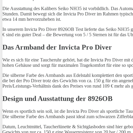
Die Ausstattung des Kalibers Seiko NH35 ist vorbildlich. Das Auto
Stunden. Damit bewegt sich die Invicta Pro Diver im Rahmen typisch
etwa 14 mm hervorzuheben ist.
In unserem Invicta Pro Diver 8926OB Test lieferte das Seiko NH35 g
€ sind ein guter Deal – die Bewertung von 5 / 5 Sternen ist für das Uh
Das Armband der Invicta Pro Diver
Wie es sich für eine Taucheruhr gehört, hat die Invicta Pro Diver 
hohen Gehäuse und sorgt für maximalen Tragekomfort für eine so spor
Die silberne Farbe des Armbands aus Edelstahl komplettiert den sportl
die bei der Pro Diver trotz des Gewichts von ca. 150 g für ein angene
Preis/Leistungs-Verhältnis dank des Preises von rund 109 € mehr als 
Design und Ausstattung der 8926OB
Wenn es sportlich sein soll, ist die Invicta Pro Diver als sportlic
Die silberne Farbe des Armbands passt ideal zum schwarzen Zifferbl
Datum, Leuchtmittel, Taucherlünette & Sichtglasboden sind hier geb
Gewichts von nur ca. 150 g eine Wasserresistenz von 20 bar / 200 m. 