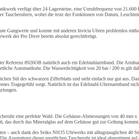
matikwerk verfügt über 24 Lagersteine, eine Unruhfrequenz von 21.6
er Taucheruhren, wobei die trotz der Funktionen von Datum, Leuchtmi
ute Gangwerte und konnte mit anderen Invicta Uhren problemlos mitha
rwerk der Pro Diver bereits absolut gerechtfertigt.
mit der Referenz 8926OB natürlich auch ein Edelstahlarmband. Die Arm
tliche Automatikuhr. Die Wasserdichtigkeit von 20 bar / 200 m gilt da
ichen Stil des schwarzen Zifferblatts und sieht einfach nur gut aus. D
hmes Tragegefühl sorgt. Natürlich ist das Edelstahl-Uhrenarmband nicht 
gelungen.
he Taucheruhr eine perfekte Wahl. Die Gehäuse-Abmessungen von 40 mm x
att, das durch das Mineralglas auf dem Gehäuse gut zur Geltung kommt
oten – auch dank des Seiko NH35 Uhrwerks mit alltagstauglichen 40 S
Die Ausstattung dieser sportlichen Taucheruhr ist ideal abgestimmt auf