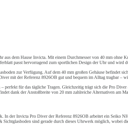
eruhr aus dem Hause Invicta. Mit einem Durchmesser von 40 mm ohne 
fferblatt passt hervorragend zum sportlichen Design der Uhr und wird 
lasboden zur Verfügung. Auf dem 40 mm großen Gehäuse befindet sich k
Diver mit der Referenz 8926OB gut und bequem im Alltag tragbar – wie 
m – perfekt für das tägliche Tragen. Gleichzeitig trägt sich die Pro D
indet dank der Anstoßbreite von 20 mm zahlreiche Alternativen am Mark
rk. In der Invicta Pro Diver der Referenz 8926OB arbeitet ein Seiko N
te & Sichtglasboden sind gerade durch dieses Uhrwerk möglich, wobei 